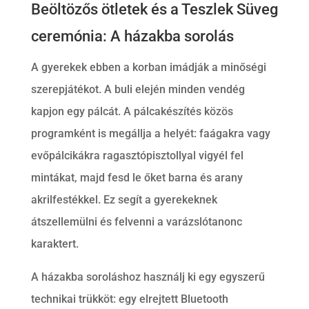
Beöltözős ötletek és a Teszlek Süveg
ceremónia: A házakba sorolás
A gyerekek ebben a korban imádják a minőségi
szerepjátékot. A buli elején minden vendég
kapjon egy pálcát. A pálcakészítés közös
programként is megállja a helyét: faágakra vagy
evőpálcikákra ragasztópisztollyal vigyél fel
mintákat, majd fesd le őket barna és arany
akrilfestékkel. Ez segít a gyerekeknek
átszellemülni és felvenni a varázslótanonc
karaktert.
A házakba soroláshoz használj ki egy egyszerű
technikai trükköt: egy elrejtett Bluetooth