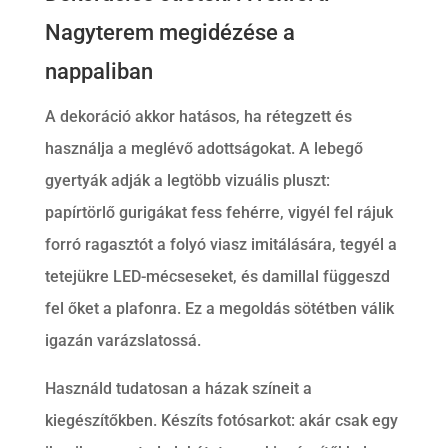
Nagyterem megidézése a
nappaliban
A dekoráció akkor hatásos, ha rétegzett és
használja a meglévő adottságokat. A lebegő
gyertyák adják a legtöbb vizuális pluszt:
papírtörlő gurigákat fess fehérre, vigyél fel rájuk
forró ragasztót a folyó viasz imitálására, tegyél a
tetejükre LED-mécseseket, és damillal függeszd
fel őket a plafonra. Ez a megoldás sötétben válik
igazán varázslatossá.
Használd tudatosan a házak színeit a
kiegészítőkben. Készíts fotósarkot: akár csak egy