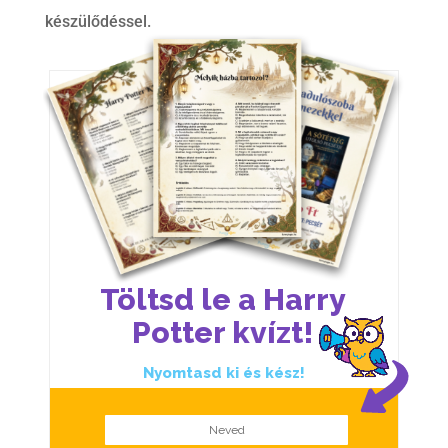
készülődéssel.
Töltsd le a Harry
Potter kvízt!
Nyomtasd ki és kész!
Neved