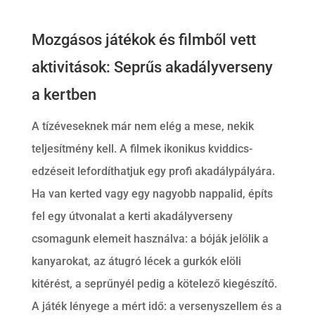
Mozgásos játékok és filmből vett
aktivitások: Seprűs akadályverseny
a kertben
A tízéveseknek már nem elég a mese, nekik
teljesítmény kell. A filmek ikonikus kviddics-
edzéseit lefordíthatjuk egy profi akadálypályára.
Ha van kerted vagy egy nagyobb nappalid, építs
fel egy útvonalat a kerti akadályverseny
csomagunk elemeit használva: a bóják jelölik a
kanyarokat, az átugró lécek a gurkók elöli
kitérést, a seprűnyél pedig a kötelező kiegészítő.
A játék lényege a mért idő: a versenyszellem és a