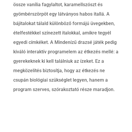
össze vanília fagylaltot, karamellszószt és
gyömbérszörpöt egy látványos habos itallá. A
bájitalokat tálald különböző formájú üvegekben,
ételfestékkel színezett italokkal, amikre tegyél
egyedi címkéket. A Mindenízű drazsé játék pedig
kiváló interaktív programelem az étkezés mellé: a
gyerekeknek ki kell találniuk az ízeket. Ez a
megközelítés biztosítja, hogy az étkezés ne
csupán biológiai szükséglet legyen, hanem a
program szerves, szórakoztató része maradjon.