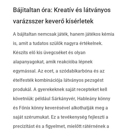
Bájitaltan óra: Kreatív és látványos
varázsszer keverő kísérletek
A bájitaltan nemcsak játék, hanem játékos kémia
is, amit a tudatos szülők nagyra értékelnek.
Készíts elő kis üvegcséket és olyan
alapanyagokat, amik reakcióba lépnek
egymással. Az ecet, a szódabikarbóna és az
ételfesték kombinációja látványos pezsgést
produkál. A gyerekeknek saját recepteket kell
követniük: például Sárkányvér, Hableány könny
és Főnix könny keverésével alkothatják meg a
saját szérumukat. Ez a tevékenység fejleszti a
precizitást és a figyelmet, mielőtt rátérnének a