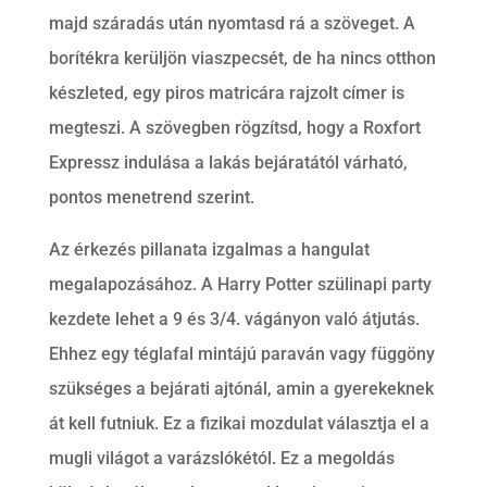
majd száradás után nyomtasd rá a szöveget. A
borítékra kerüljön viaszpecsét, de ha nincs otthon
készleted, egy piros matricára rajzolt címer is
megteszi. A szövegben rögzítsd, hogy a Roxfort
Expressz indulása a lakás bejáratától várható,
pontos menetrend szerint.
Az érkezés pillanata izgalmas a hangulat
megalapozásához. A Harry Potter szülinapi party
kezdete lehet a 9 és 3/4. vágányon való átjutás.
Ehhez egy téglafal mintájú paraván vagy függöny
szükséges a bejárati ajtónál, amin a gyerekeknek
át kell futniuk. Ez a fizikai mozdulat választja el a
mugli világot a varázslókétól. Ez a megoldás