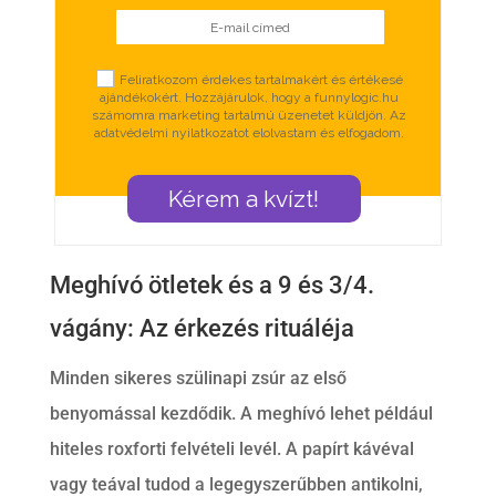
E-mail címed
Select Options
Feliratkozom érdekes tartalmakért és értékesé
ajándékokért. Hozzájárulok, hogy a funnylogic.hu
számomra marketing tartalmú üzenetet küldjön. Az
adatvédelmi nyilatkozatot elolvastam és elfogadom.
Kérem a kvízt!
Meghívó ötletek és a 9 és 3/4.
vágány: Az érkezés rituáléja
Minden sikeres szülinapi zsúr az első
benyomással kezdődik. A meghívó lehet például
hiteles roxforti felvételi levél. A papírt kávéval
vagy teával tudod a legegyszerűbben antikolni,