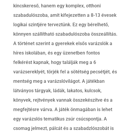
kincskereső, hanem egy komplex, otthoni
szabadulószoba, amit kifejezetten a 8-13 évesek
logikai szintjére terveztünk. Ez egy bérelhető,
könnyen szállítható szabadulószoba összeállítás.
A történet szerint a gyerekek elsős varázslók a
híres iskolában, és egy üzenetben fontos
felkérést kapnak, hogy találják meg a 6
varázsereklyét, törjék fel a sötétség pecsétjét, és
mentség meg a varázslóvilágot. A játékban
látványos tárgyak, ládák, lakatos, kulcsok,
könyvek, rejtvények vannak összekészítve és a
megfejtésre várva. A játék önmagában is lehet
egy varázslós tematikus zsúr csúcspontja. A
csomag jelmezt, pálcát és a szabadzlószobát is