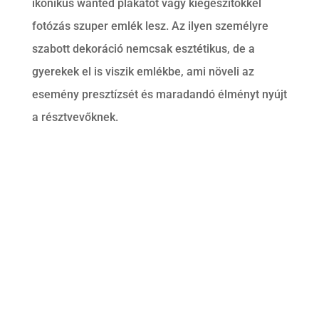
ikonikus wanted plakátot vagy kiegészítőkkel
fotózás szuper emlék lesz. Az ilyen személyre
szabott dekoráció nemcsak esztétikus, de a
gyerekek el is viszik emlékbe, ami növeli az
esemény presztízsét és maradandó élményt nyújt
a résztvevőknek.