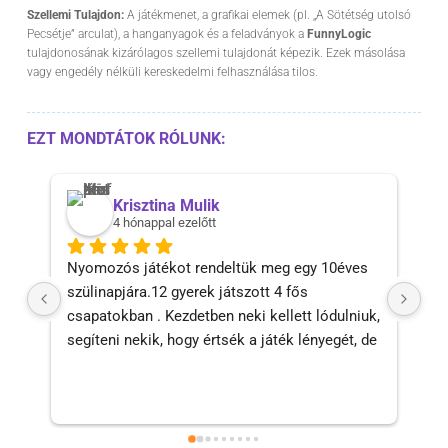
Szellemi Tulajdon:
A játékmenet, a grafikai elemek (pl. „A Sötétség utolsó
Pecsétje” arculat), a hanganyagok és a feladványok a
FunnyLogic
tulajdonosának kizárólagos szellemi tulajdonát képezik. Ezek másolása
vagy engedély nélküli kereskedelmi felhasználása tilos.
EZT MONDTÁTOK RÓLUNK:
Krisztina Mulik
4 hónappal ezelőtt
Nyomozós játékot rendeltük meg egy 10éves 
Szu
szülinapjára.12 gyerek játszott 4 fős 
má
csapatokban . Kezdetben neki kellett lódulniuk, 
segíteni nekik, hogy értsék a játék lényegét, de 
utána már minden ment magától. Szaladgáltak 
egyik pont után a másikra, nagy sikerélményük 
volt 🙂Köszönöm, csak ajánlani tudom, szuper 
játék, kikapcsolódás.