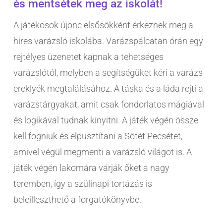
és mentsétek meg az iskolát!
A játékosok újonc elsősökként érkeznek meg a
híres varázsló iskolába. Varázspálcatan órán egy
rejtélyes üzenetet kapnak a tehetséges
varázslótól, melyben a segítségüket kéri a varázs
ereklyék megtalálásához. A táska és a láda rejti a
varázstárgyakat, amit csak fondorlatos mágiával
és logikával tudnak kinyitni. A játék végén össze
kell fogniuk és elpusztítani a Sötét Pecsétet,
amivel végül megmenti a varázsló világot is. A
játék végén lakomára várják őket a nagy
teremben, így a szülinapi tortázás is
beleilleszthető a forgatókönyvbe.