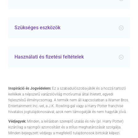
Szükséges eszközök
Használati és fizetési feltételek
Inspiráció és Jogvédelem:
Ez a szabadulószoba-játék és a hozzá tartozó
kellékek a népszerű varázslóvilág motívumai által ihletett, egyedi
fejlesztésű élménycsomag. A termék nem áll kapcsolatban a Warner Bros.
Entertainment Inc.-vel, a J.K. Rowling-gal vagy a Harry Potter franchise
hivatalos jogtulajdonosaival, azok nem támogatják és nem hagyták jóvá.
Védjegyek:
Minden, a leírásban szereplő utalás és név (pl. Harry Potter)
kizárólag a rajongói azonosítást és a stílus meghatározását szolgálja.
Minden bejegyzett védjegy a megfelelő tulajdonosok birtokát képezi.