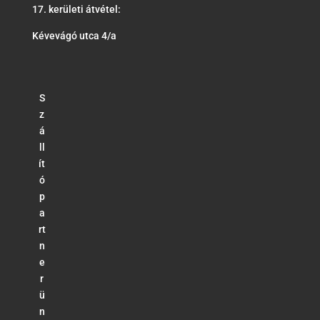
17. kerületi átvétel:
Kévevágó utca 4/a
S
z
á
ll
ít
ó
p
a
rt
n
e
r
ü
n