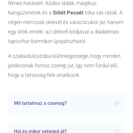
filmes hatásért. Kódos ládák, mágikus
hangüzenetek és a
Sötét Pecsét
titka vár rátok. A
végén nemcsak oklevél és varázscukor jár, hanem
egy örök emlék: az oklevél kódjával a diadalmas
tapsvihar bármikor újrajátszható!
A szabadulószoba különlegessége, hogy minden
játékosnak fontos szerep jut, így nem fordul elő,
hogy a társaság fele unatkozik.
Mit tartalmaz a csomag?
Hol és mikor veheted át?