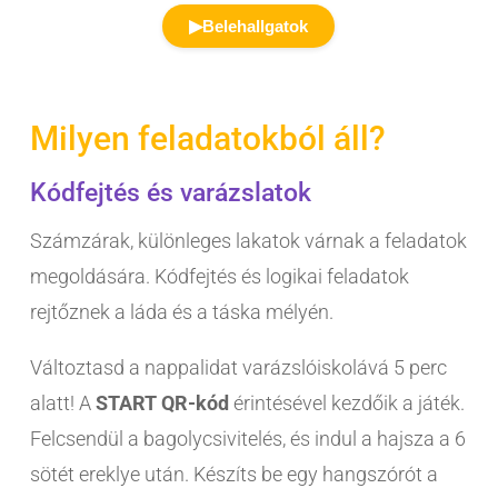
▶
Belehallgatok
Milyen feladatokból áll?
Kódfejtés és varázslatok
Számzárak, különleges lakatok várnak a feladatok
megoldására. Kódfejtés és logikai feladatok
rejtőznek a láda és a táska mélyén.
Változtasd a nappalidat varázslóiskolává 5 perc
alatt! A
START QR-kód
érintésével kezdőik a játék.
Felcsendül a bagolycsivitelés, és indul a hajsza a 6
sötét ereklye után. Készíts be egy hangszórót a