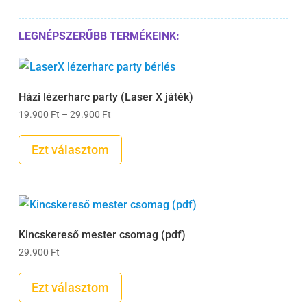
LEGNÉPSZERŰBB TERMÉKEINK:
Házi lézerharc party (Laser X játék)
Ártartomány:
19.900
Ft
–
29.900
Ft
19.900 Ft
-
Ezt választom
29.900 Ft
Kincskereső mester csomag (pdf)
29.900
Ft
Ezt választom