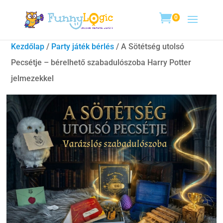
0
Kezdőlap
/
Party játék bérlés
/ A Sötétség utolsó
Pecsétje – bérelhető szabadulószoba Harry Potter
jelmezekkel