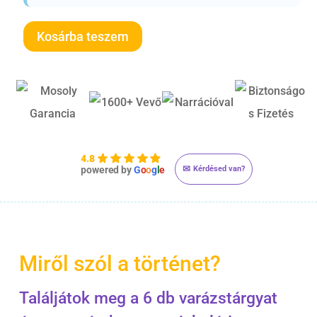
Kosárba teszem
4.8
✉
Kérdésed van?
powered by
G
o
o
g
l
e
Miről szól a történet?
Találjátok meg a 6 db varázstárgyat