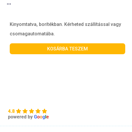
...
Kinyomtatva, borítékban. Kérheted szállítással vagy
csomagautomatába.
KOSÁRBA TESZEM
4.8
powered by
G
o
o
g
l
e