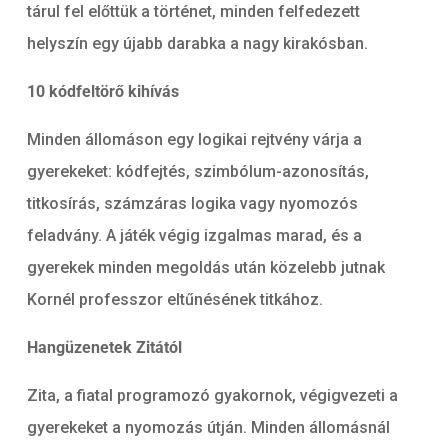
tárul fel előttük a történet, minden felfedezett
helyszín egy újabb darabka a nagy kirakósban.
10 kódfeltörő kihívás
Minden állomáson egy logikai rejtvény várja a
gyerekeket: kódfejtés, szimbólum-azonosítás,
titkosírás, számzáras logika vagy nyomozós
feladvány. A játék végig izgalmas marad, és a
gyerekek minden megoldás után közelebb jutnak
Kornél professzor eltűnésének titkához.
Hangüzenetek Zitától
Zita, a fiatal programozó gyakornok, végigvezeti a
gyerekeket a nyomozás útján. Minden állomásnál