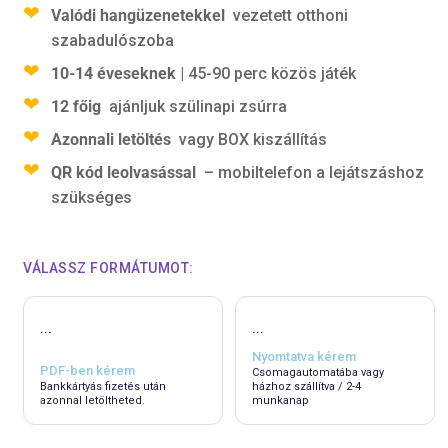
Valódi hangüzenetekkel
vezetett otthoni
szabadulószoba
10-14 éveseknek
| 45-90 perc közös játék
12 főig
ajánljuk szülinapi zsúrra
Azonnali letöltés
vagy BOX kiszállítás
QR kód leolvasással
– mobiltelefon a lejátszáshoz
szükséges
VÁLASSZ FORMÁTUMOT:
...
...
Nyomtatva kérem
PDF-ben kérem
Csomagautomatába vagy
Bankkártyás fizetés után
házhoz szállítva / 2-4
azonnal letöltheted.
munkanap