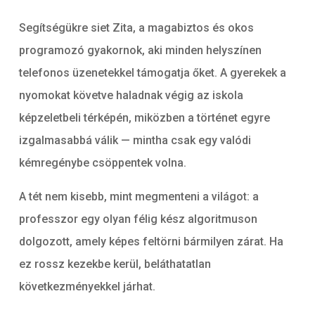
Segítségükre siet Zita, a magabiztos és okos
programozó gyakornok, aki minden helyszínen
telefonos üzenetekkel támogatja őket. A gyerekek a
nyomokat követve haladnak végig az iskola
képzeletbeli térképén, miközben a történet egyre
izgalmasabbá válik — mintha csak egy valódi
kémregénybe csöppentek volna.
A tét nem kisebb, mint megmenteni a világot: a
professzor egy olyan félig kész algoritmuson
dolgozott, amely képes feltörni bármilyen zárat. Ha
ez rossz kezekbe kerül, beláthatatlan
következményekkel járhat.