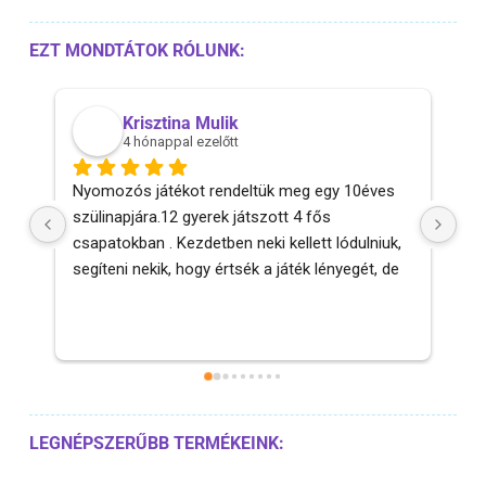
EZT MONDTÁTOK RÓLUNK:
Krisztina Mulik
4 hónappal ezelőtt
Nyomozós játékot rendeltük meg egy 10éves 
Szu
szülinapjára.12 gyerek játszott 4 fős 
más
csapatokban . Kezdetben neki kellett lódulniuk, 
segíteni nekik, hogy értsék a játék lényegét, de 
utána már minden ment magától. Szaladgáltak 
egyik pont után a másikra, nagy sikerélményük 
volt 🙂Köszönöm, csak ajánlani tudom, szuper 
játék, kikapcsolódás.
LEGNÉPSZERŰBB TERMÉKEINK: