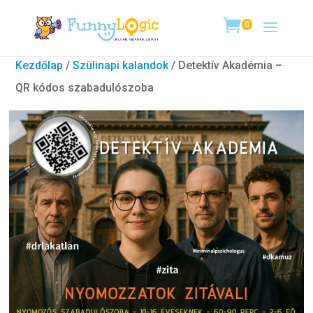
0
Kezdőlap
/
Szülinapi kalandok
/ Detektív Akadémia –
QR kódos szabadulószoba