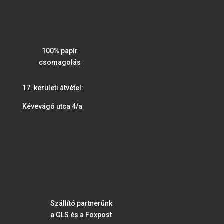
100% papír
csomagolás
17. kerületi átvétel:
Kévevágó utca 4/a
Szállító partnerünk
a GLS és a Foxpost