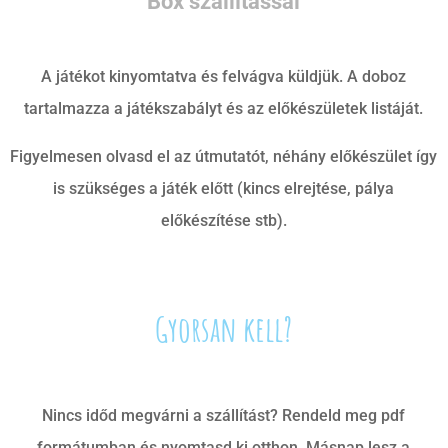
Box szállítással
A játékot kinyomtatva és felvágva küldjük. A doboz
tartalmazza a játékszabályt és az előkészületek listáját.
Figyelmesen olvasd el az útmutatót, néhány előkészület így
is szükséges a játék előtt (kincs elrejtése, pálya
előkészítése stb).
Gyorsan kell?
Nincs időd megvárni a szállítást? Rendeld meg pdf
formátumban és nyomtasd ki otthon. Másnap lesz a