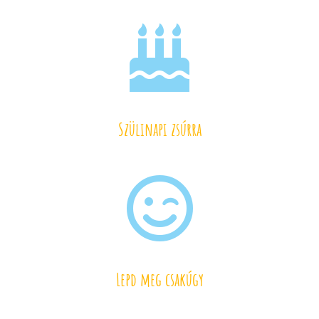

Szülinapi zsúrra

Lepd meg csakúgy