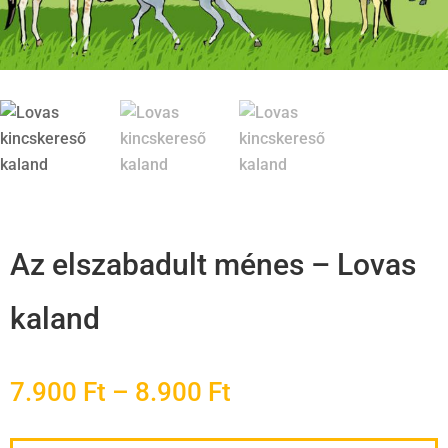
Az elszabadult ménes – Lovas
kaland
Ártartomány:
7.900
Ft
–
8.900
Ft
7.900 Ft