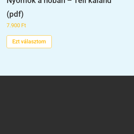
Nyomok a hóban – Téli kaland
(pdf)
7.900
Ft
Ezt választom