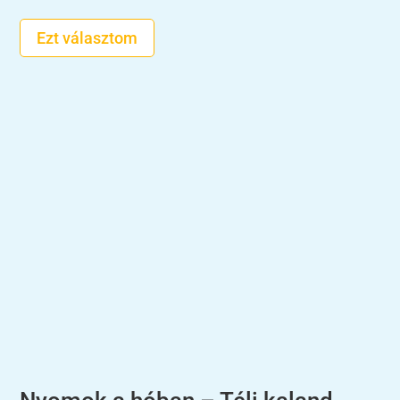
7.900 Ft
Ezt választom
-
8.900 Ft