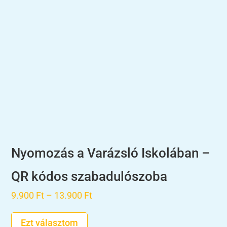
Nyomozás a Varázsló Iskolában –
QR kódos szabadulószoba
Ártartomány:
9.900
Ft
–
13.900
Ft
9.900 Ft
Ezt választom
-