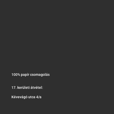
100% papír csomagolás
17. kerületi átvétel:
Kévevágó utca 4/a