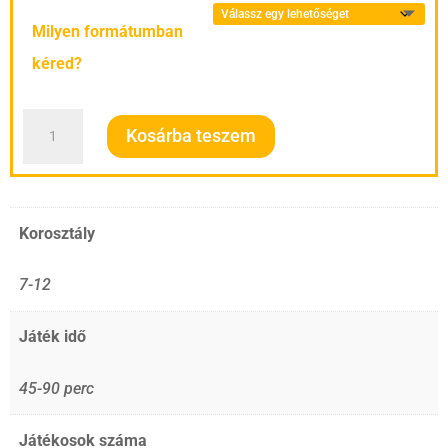
-
Milyen formátumban
8.900 Ft
kéred?
Az
Kosárba teszem
elszabadult
ménes
-
Korosztály
Lovas
kaland
7-12
mennyiség
Játék idő
45-90 perc
Játékosok száma