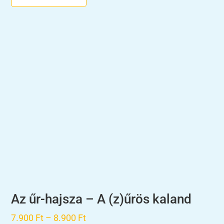
13.900 Ft
Az űr-hajsza – A (z)űrös kaland
Ártartomány:
7.900
Ft
–
8.900
Ft