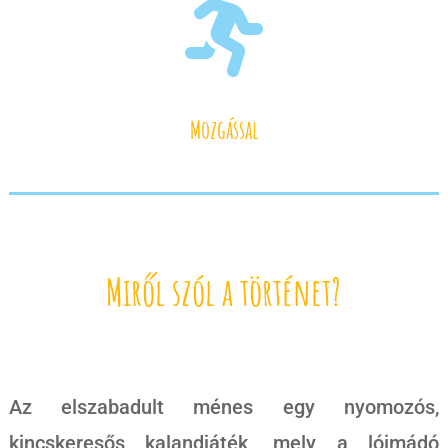

Mozgással
Miről szól a történet?
Az elszabadult ménes egy nyomozós,
kincskeresős kalandjáték, mely a lóimádó