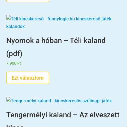
8.900 Ft
Nyomok a hóban – Téli kaland
(pdf)
7.900
Ft
Ezt választom
Tengermélyi kaland – Az elveszett