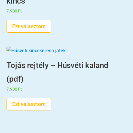
kincs
7.900
Ft
Ezt választom
Tojás rejtély – Húsvéti kaland
(pdf)
7.900
Ft
Ezt választom