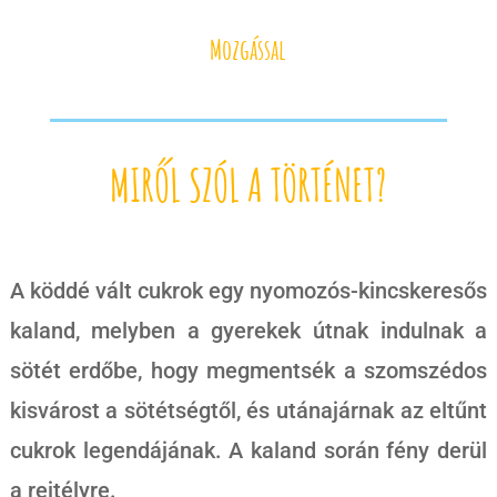
Mozgással
MIRŐL SZÓL A TÖRTÉNET?
A köddé vált cukrok egy nyomozós-kincskeresős
kaland, melyben a gyerekek útnak indulnak a
sötét erdőbe, hogy megmentsék a szomszédos
kisvárost a sötétségtől, és utánajárnak az eltűnt
cukrok legendájának. A kaland során fény derül
a rejtélyre.