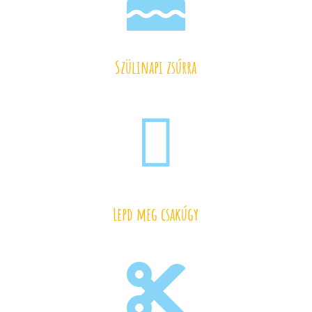
Szülinapi zsúrra

Lepd meg csakúgy
