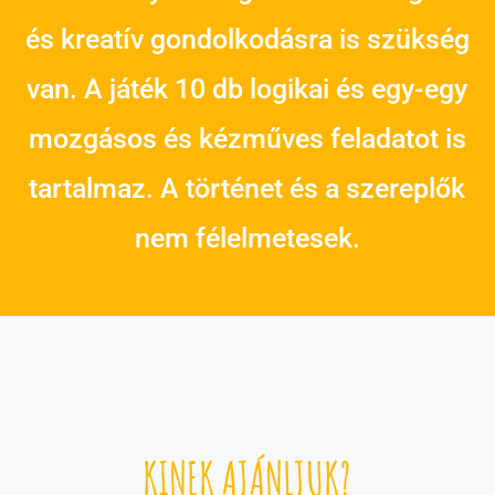
és kreatív gondolkodásra is szükség
van. A játék 10 db logikai és egy-egy
mozgásos és kézműves feladatot is
tartalmaz. A történet és a szereplők
nem félelmetesek.
KINEK AJÁNLJUK?