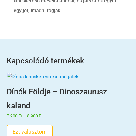
kincskereső mesekalanddal, és játszatok együtt
egy jót, imádni fogják.
Kapcsolódó termékek
Dínók Földje – Dinoszaurusz
kaland
Ártartomány:
7.900
Ft
–
8.900
Ft
7.900 Ft
-
Ezt választom