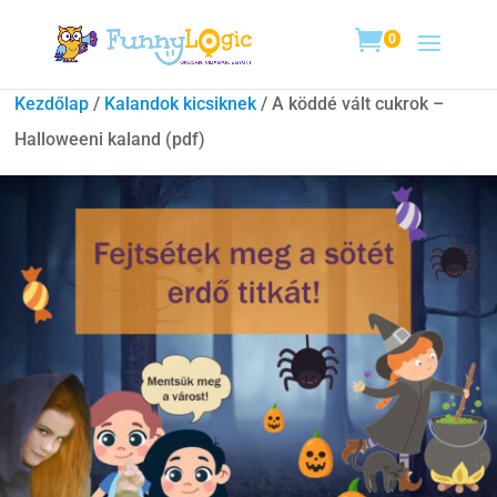
0
Kezdőlap
/
Kalandok kicsiknek
/ A köddé vált cukrok –
Halloweeni kaland (pdf)