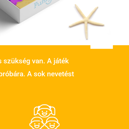
s szükség van. A játék
 próbára. A sok nevetést