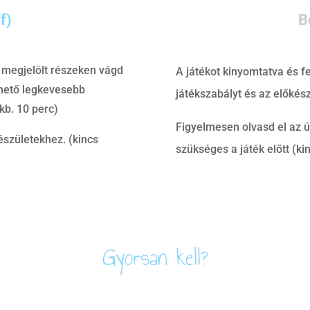
f)
B
 megjelölt részeken vágd
A játékot kinyomtatva és f
ehető legkevesebb
játékszabályt és az előkész
kb. 10 perc)
Figyelmesen olvasd el az ú
észületekhez. (kincs
szükséges a játék előtt (ki
Gyorsan kell?