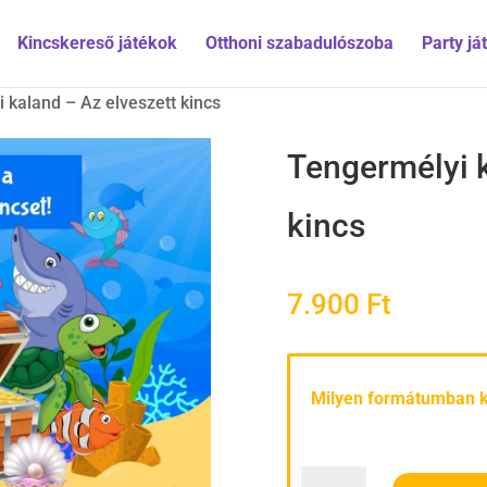
Kincskereső játékok
Otthoni szabadulószoba
Party já
 kaland – Az elveszett kincs
Tengermélyi k
kincs
7.900
Ft
Milyen formátumban 
Tengermélyi