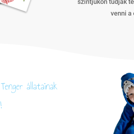
szintjükön tudják te
venni a
Tenger állatainak
!