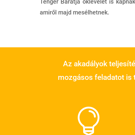
Tenger Barátja oklevelet is kapna
amiről majd mesélhetnek.
Az akadályok teljesít
mozgásos feladatot is t
