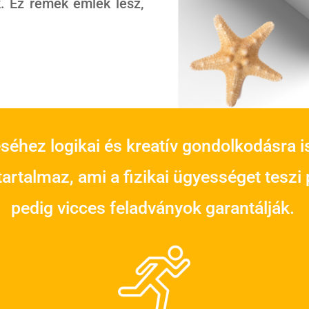
k. Ez remek emlék lesz,
éséhez logikai és kreatív gondolkodásra i
artalmaz, ami a fizikai ügyességet teszi
pedig vicces feladványok garantálják.