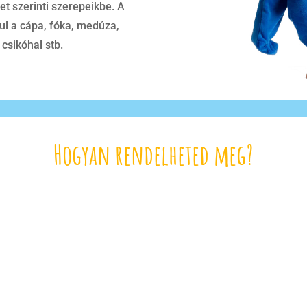
et szerinti szerepeikbe. A
ául a cápa, fóka, medúza,
 csikóhal stb.
Hogyan rendelheted meg?