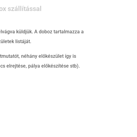
ox szállítással
elvágva küldjük. A doboz tartalmazza a
ületek listáját.
tmutatót, néhány előkészület így is
ncs elrejtése, pálya előkészítése stb).