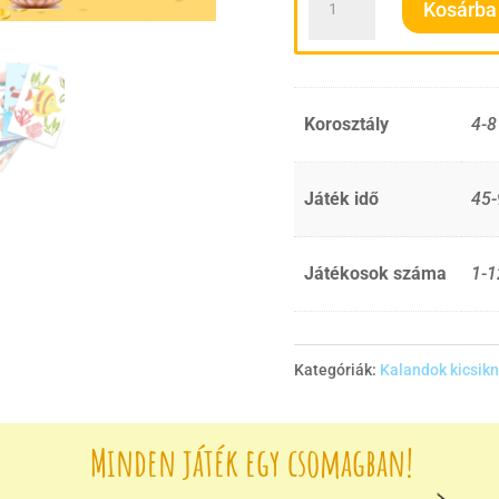
Kosárba
kaland
-
Az
Korosztály
4-8
elveszett
kincs
Játék idő
45-
mennyiség
Játékosok száma
1-1
Kategóriák:
Kalandok kicsik
Minden játék egy csomagban!