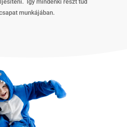
ljesíteni. Így mindenki részt tud
 csapat munkájában.