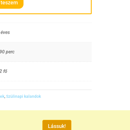
 teszem
 éves
90 perc
2 fő
nek
,
Szülinapi kalandok
Lássuk!