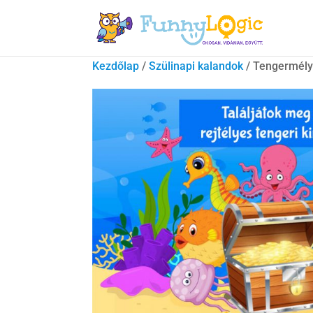
Kezdőlap
/
Szülinapi kalandok
/ Tengermélyi