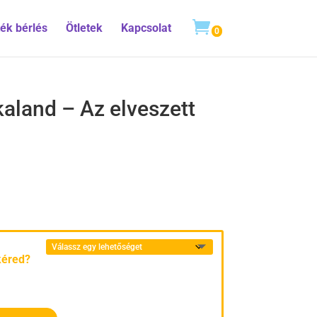
ték bérlés
Ötletek
Kapcsolat
0
aland – Az elveszett
kéred?