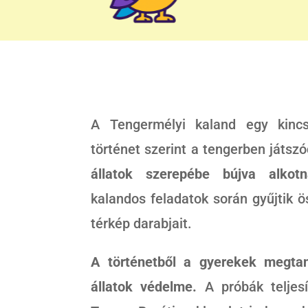
A Tengermélyi kaland egy kincs
történet szerint a tengerben játsz
állatok szerepébe bújva alkot
kalandos feladatok során gyűjtik 
térkép darabjait.
A történetből a gyerekek megtan
állatok védelme.
A próbák teljesí