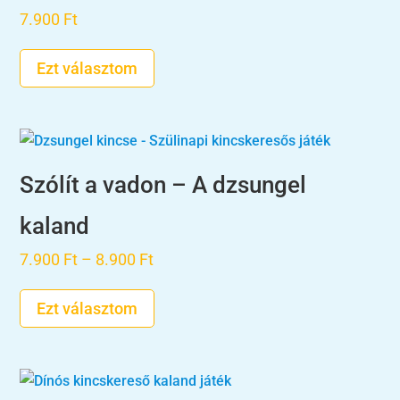
7.900
Ft
Ezt választom
Szólít a vadon – A dzsungel
kaland
Ártartomány:
7.900
Ft
–
8.900
Ft
7.900 Ft
Ezt választom
-
8.900 Ft