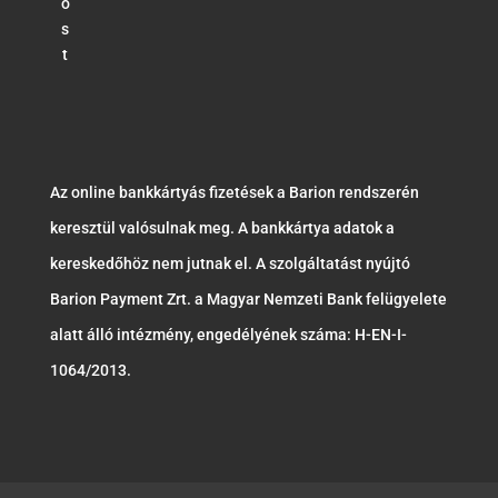
o
s
t
Az online bankkártyás fizetések a Barion rendszerén
keresztül valósulnak meg. A bankkártya adatok a
kereskedőhöz nem jutnak el. A szolgáltatást nyújtó
Barion Payment Zrt. a Magyar Nemzeti Bank felügyelete
alatt álló intézmény, engedélyének száma: H-EN-I-
1064/2013.