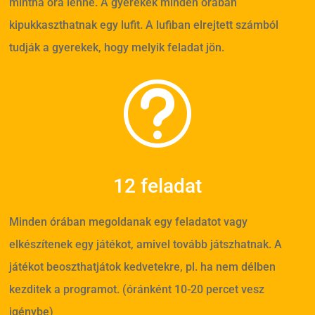
mintha óra lenne. A gyerekek minden órában
kipukkaszthatnak egy lufit. A lufiban elrejtett számból
tudják a gyerekek, hogy melyik feladat jön.
t
12 feladat
Minden órában megoldanak egy feladatot vagy
elkészítenek egy játékot, amivel tovább játszhatnak. A
játékot beoszthatjátok kedvetekre, pl. ha nem délben
kezditek a programot. (óránként 10-20 percet vesz
igénybe)