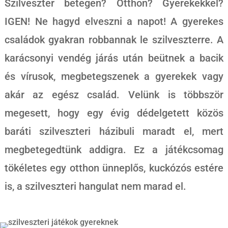
Szilveszter betegen? Otthon? Gyerekekkel?
IGEN! Ne hagyd elveszni a napot! A gyerekes
családok gyakran robbannak le szilveszterre. A
karácsonyi vendég járás után beütnek a bacik
és vírusok, megbetegszenek a gyerekek vagy
akár az egész család. Velünk is többször
megesett, hogy egy évig dédelgetett közös
baráti szilveszteri házibuli maradt el, mert
megbetegedtünk addigra. Ez a játékcsomag
tökéletes egy otthon ünneplős, kuckózós estére
is, a szilveszteri hangulat nem marad el.