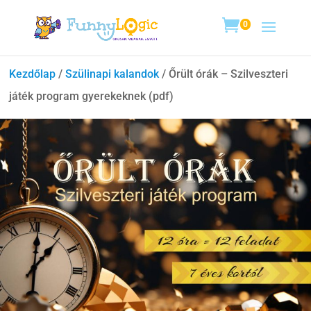
0
Kezdőlap
/
Szülinapi kalandok
/ Őrült órák – Szilveszteri
játék program gyerekeknek (pdf)