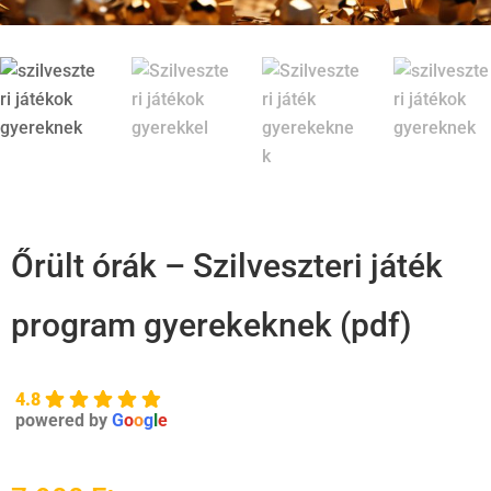
Őrült órák – Szilveszteri játék
program gyerekeknek (pdf)
4.8
powered by
G
o
o
g
l
e