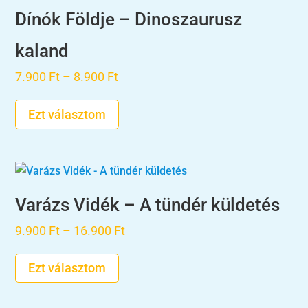
Dínók Földje – Dinoszaurusz
kaland
Ártartomány:
7.900
Ft
–
8.900
Ft
7.900 Ft
Ezt választom
-
8.900 Ft
Varázs Vidék – A tündér küldetés
Ártartomány:
9.900
Ft
–
16.900
Ft
9.900 Ft
Ezt választom
-
16.900 Ft