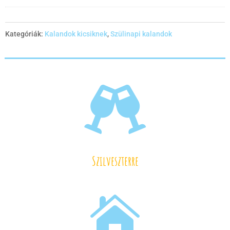
Kategóriák:
Kalandok kicsiknek
,
Szülinapi kalandok

Szilveszterre
