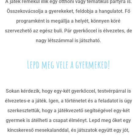
A játék remekül illik egy otthoni vagy tematikus partyra is.
Összekovácsolja a gyerekeket, feldobja a hangulatot. Fő
programként is megállja a helyét, könnyen köré
szervezhető az egész buli. Pár gyerkőccel is élvezetes, de
nagy létszámmal is játszható.
Lepd meg vele a gyermeked!
Sokan kérdezik, hogy egy-két gyerkőccel, testvérpárral is
élvezetes-e a játék. Igen, a történetet és a feladatot is úgy
szerkesztettük, hogy a játékvezető segítségével egy-két
gyermek is átélheti a csapat élményt. Lepd meg őket egy
kincskereső mesekalanddal, és játszatok együtt egy jót,