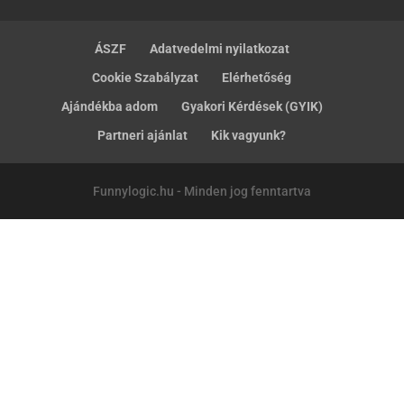
ÁSZF
Adatvedelmi nyilatkozat
Cookie Szabályzat
Elérhetőség
Ajándékba adom
Gyakori Kérdések (GYIK)
Partneri ajánlat
Kik vagyunk?
Funnylogic.hu - Minden jog fenntartva