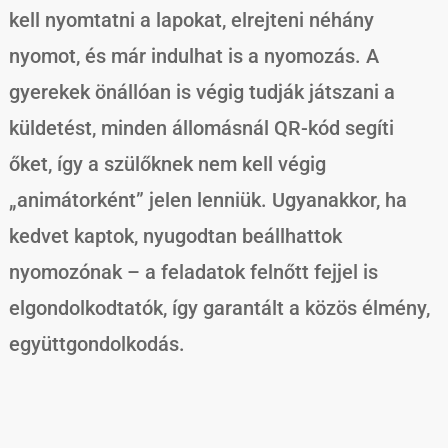
kell nyomtatni a lapokat, elrejteni néhány
nyomot, és már indulhat is a nyomozás. A
gyerekek önállóan is végig tudják játszani a
küldetést, minden állomásnál QR-kód segíti
őket, így a szülőknek nem kell végig
„animátorként” jelen lenniük. Ugyanakkor, ha
kedvet kaptok, nyugodtan beállhattok
nyomozónak – a feladatok felnőtt fejjel is
elgondolkodtatók, így garantált a közös élmény,
együttgondolkodás.