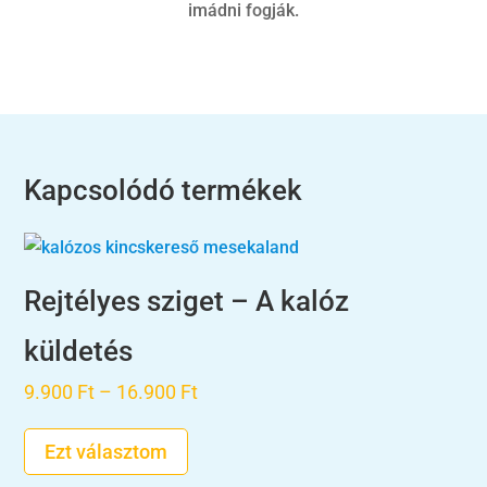
imádni fogják.
Kapcsolódó termékek
Rejtélyes sziget – A kalóz
küldetés
Ártartomány:
9.900
Ft
–
16.900
Ft
9.900 Ft
Ezt választom
-