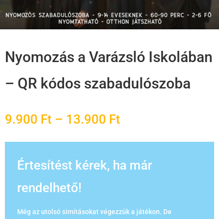
Nyomozás a Varázsló Iskolában
– QR kódos szabadulószoba
Ártartomány:
9.900
Ft
–
13.900
Ft
9.900 Ft
-
Értesítést kérek, ha már
13.900 Ft
rendelhető!
Még az utolsó simításokat végezzük a játékon. De