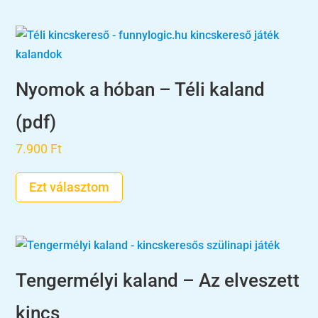
16.900 Ft
Nyomok a hóban – Téli kaland
(pdf)
7.900
Ft
Ezt választom
Tengermélyi kaland – Az elveszett
kincs