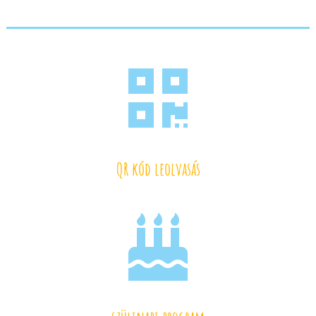

QR kód leolvasás
