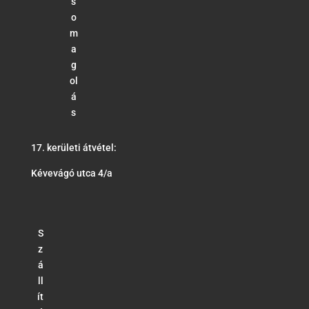
s
o
m
a
g
ol
á
s
17. kerületi átvétel:
Kévevágó utca 4/a
S
z
á
ll
ít