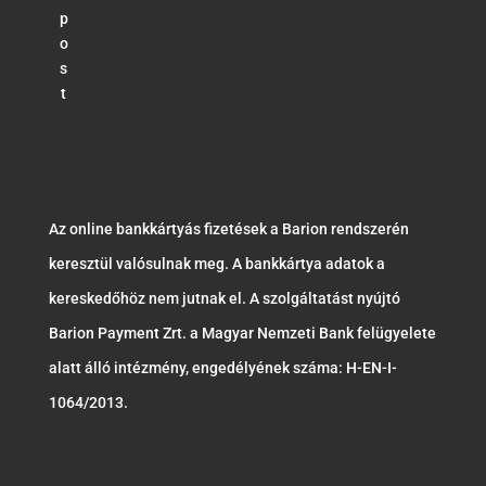
p
o
s
t
Az online bankkártyás fizetések a Barion rendszerén
keresztül valósulnak meg. A bankkártya adatok a
kereskedőhöz nem jutnak el. A szolgáltatást nyújtó
Barion Payment Zrt. a Magyar Nemzeti Bank felügyelete
alatt álló intézmény, engedélyének száma: H-EN-I-
1064/2013.