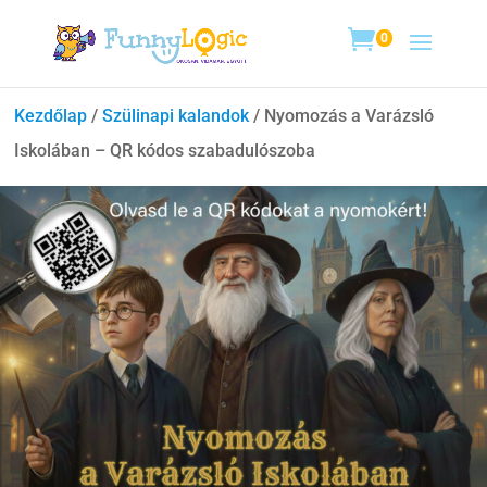
0
Kezdőlap
/
Szülinapi kalandok
/ Nyomozás a Varázsló
Iskolában – QR kódos szabadulószoba