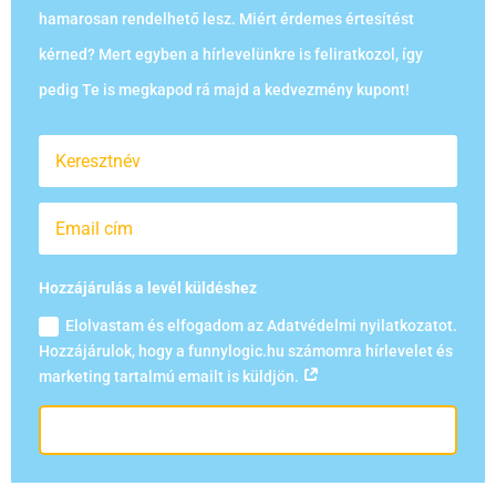
hamarosan rendelhető lesz. Miért érdemes értesítést
kérned? Mert egyben a hírlevelünkre is feliratkozol, így
pedig Te is megkapod rá majd a kedvezmény kupont!
Hozzájárulás a levél küldéshez
Elolvastam és elfogadom az Adatvédelmi nyilatkozatot.
Hozzájárulok, hogy a funnylogic.hu számomra hírlevelet és
marketing tartalmú emailt is küldjön.
Értesítést kérek