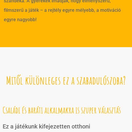
szándéka. A gyerekek imádják, hogy élményszerű,
filmszerű a játék – a rejtély egyre mélyebb, a motiváció
egyre nagyobb!
Mitől különleges ez a szabadulószoba?
Családi és baráti alkalmakra is szuper választás
Ez a játékunk kifejezetten otthoni