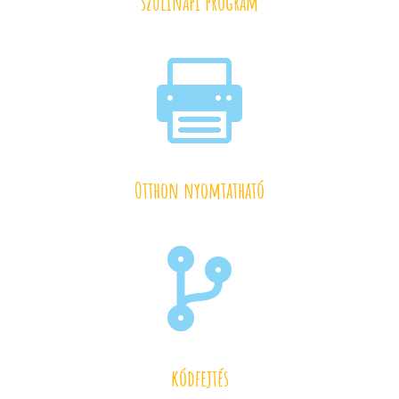
szülinapi program

Otthon nyomtatható

kódfejtés