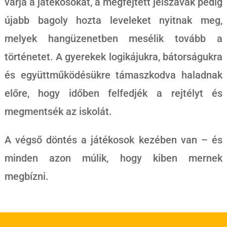
várja a játékosokat, a megfejtett jelszavak pedig
újabb bagoly hozta leveleket nyitnak meg,
melyek hangüzenetben mesélik tovább a
történetet. A gyerekek logikájukra, bátorságukra
és együttműködésükre támaszkodva haladnak
előre, hogy időben felfedjék a rejtélyt és
megmentsék az iskolát.
A végső döntés a játékosok kezében van – és
minden azon múlik, hogy kiben mernek
megbízni.