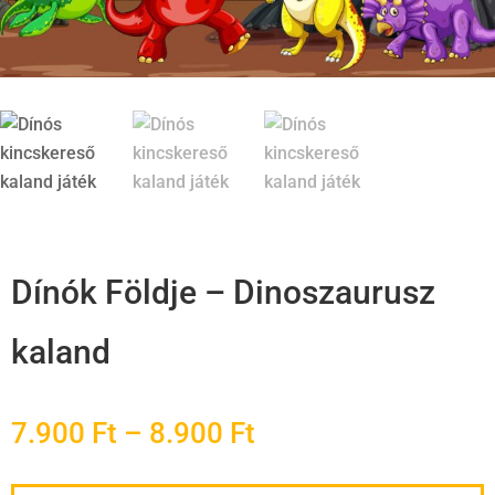
Dínók Földje – Dinoszaurusz
kaland
Ártartomány:
7.900
Ft
–
8.900
Ft
7.900 Ft