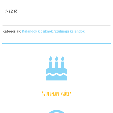
1-12 fő
Kategóriák:
Kalandok kicsiknek
,
Szülinapi kalandok

Szülinapi zsúrra