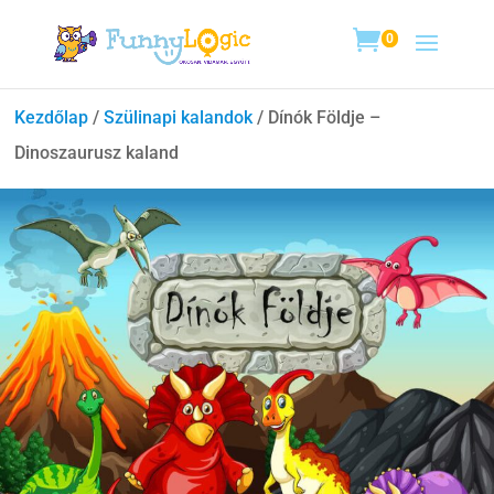
0
Kezdőlap
/
Szülinapi kalandok
/ Dínók Földje –
Dinoszaurusz kaland