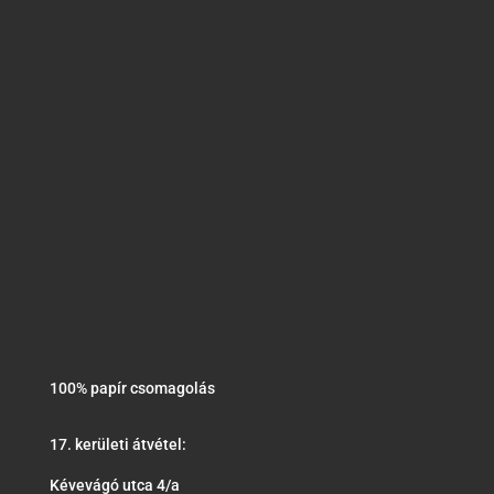
100% papír csomagolás
17. kerületi átvétel:
Kévevágó utca 4/a