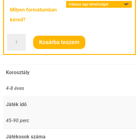
-
Milyen formátumban
8.900 Ft
kéred?
Dínók
Kosárba teszem
Földje
-
Dinoszaurusz
Korosztály
kaland
mennyiség
4-8 éves
Játék idő
45-90 perc
Játékosok száma