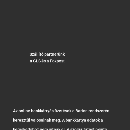
Szállító partnerünk
a GLS és a Foxpost
Az online bankkártyás fizetések a Barion rendszerén
keresztül valósulnak meg. A bankkártya adatok a
kereskedőhöz nem jutnak el. A szolgáltatást nyújtó