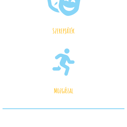

Szerepjáték

Mozgással