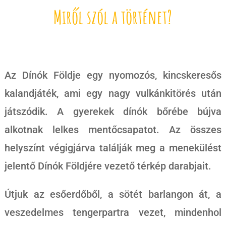
Miről szól a történet?
Az Dínók Földje egy nyomozós, kincskeresős
kalandjáték, ami egy nagy vulkánkitörés után
játszódik. A gyerekek dínók bőrébe bújva
alkotnak lelkes mentőcsapatot. Az összes
helyszínt végigjárva találják meg a menekülést
jelentő Dínók Földjére vezető térkép darabjait.
Útjuk az esőerdőből, a sötét barlangon át, a
veszedelmes tengerpartra vezet, mindenhol