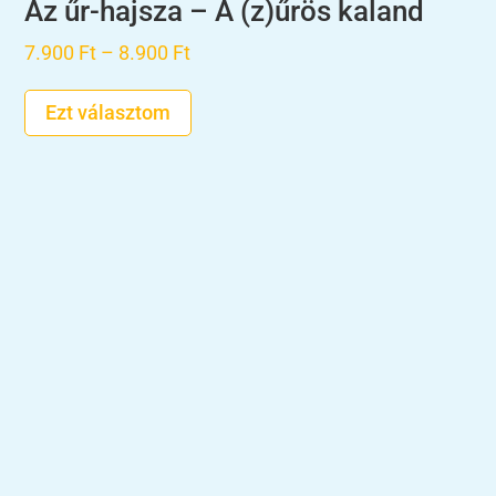
Az űr-hajsza – A (z)űrös kaland
Ártartomány:
7.900
Ft
–
8.900
Ft
7.900 Ft
Ezt választom
-
8.900 Ft