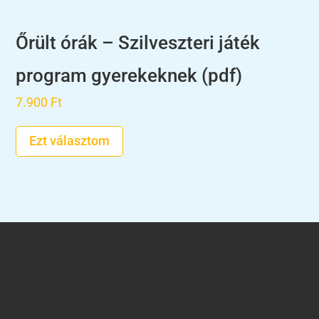
Őrült órák – Szilveszteri játék
program gyerekeknek (pdf)
7.900
Ft
Ezt választom