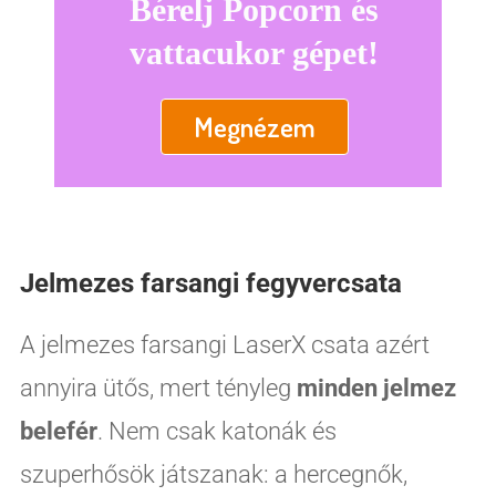
Bérelj Popcorn és
vattacukor gépet!
Megnézem
Jelmezes farsangi fegyvercsata
A jelmezes farsangi LaserX csata azért
annyira ütős, mert tényleg
minden jelmez
belefér
. Nem csak katonák és
szuperhősök játszanak: a hercegnők,