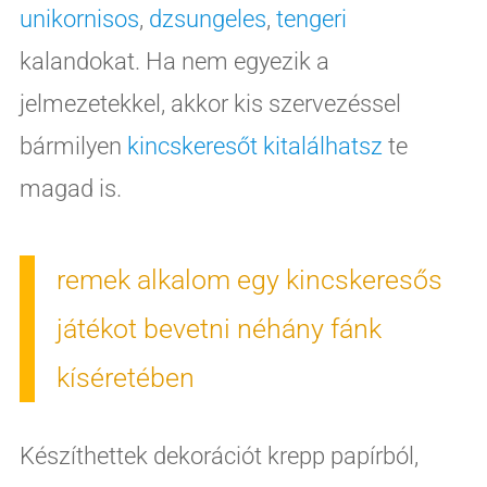
unikornisos
,
dzsungeles
,
tengeri
kalandokat. Ha nem egyezik a
jelmezetekkel, akkor kis szervezéssel
bármilyen
kincskeresőt kitalálhatsz
te
magad is.
remek alkalom egy kincskeresős
játékot bevetni néhány fánk
kíséretében
Készíthettek dekorációt krepp papírból,