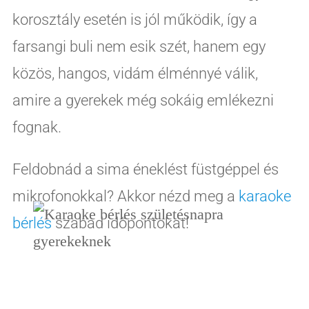
korosztály esetén is jól működik, így a
farsangi buli nem esik szét, hanem egy
közös, hangos, vidám élménnyé válik,
amire a gyerekek még sokáig emlékezni
fognak.
Feldobnád a sima éneklést füstgéppel és
mikrofonokkal? Akkor nézd meg a
karaoke
bérlés
szabad időpontokat!