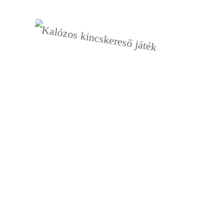
Kalóz küldetés
Nyomtatható kincskereső
mesekaland