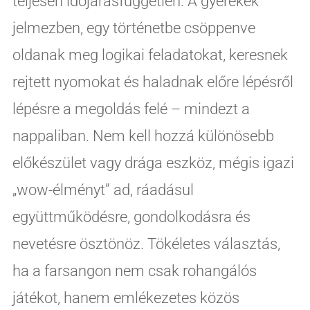
teljesen időjárásfüggetlen. A gyerekek
jelmezben, egy történetbe csöppenve
oldanak meg logikai feladatokat, keresnek
rejtett nyomokat és haladnak előre lépésről
lépésre a megoldás felé – mindezt a
nappaliban. Nem kell hozzá különösebb
előkészület vagy drága eszköz, mégis igazi
„wow-élményt” ad, ráadásul
együttműködésre, gondolkodásra és
nevetésre ösztönöz. Tökéletes választás,
ha a farsangon nem csak rohangálós
játékot, hanem emlékezetes közös