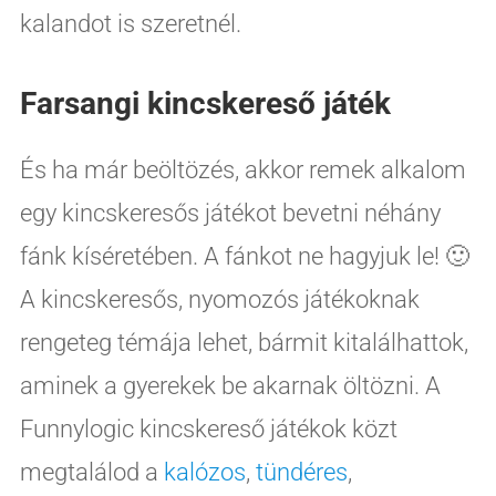
kalandot is szeretnél.
Farsangi kincskereső játék
És ha már beöltözés, akkor remek alkalom
egy kincskeresős játékot bevetni néhány
fánk kíséretében. A fánkot ne hagyjuk le! 🙂
A kincskeresős, nyomozós játékoknak
rengeteg témája lehet, bármit kitalálhattok,
aminek a gyerekek be akarnak öltözni. A
Funnylogic kincskereső játékok közt
megtalálod a
kalózos
,
tündéres
,