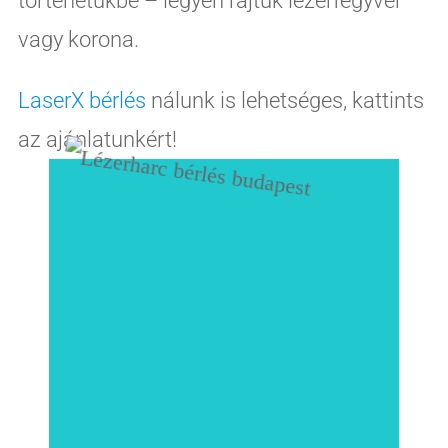
történetükbe – legyen rajtuk lézerfegyver
vagy korona.
LaserX bérlés
nálunk is lehetséges, kattints
az ajánlatunkért!