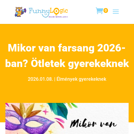
0
Mikor van farsang 2026-
ban? Ötletek gyerekeknek
2026.01.08.
|
Élmények gyerekeknek