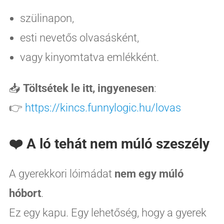
szülinapon,
esti nevetős olvasásként,
vagy kinyomtatva emlékként.
📥
Töltsétek le itt, ingyenesen
:
👉
https://kincs.funnylogic.hu/lovas
❤️ A ló tehát nem múló szeszély
A gyerekkori lóimádat
nem egy múló
hóbort
.
Ez egy kapu. Egy lehetőség, hogy a gyerek