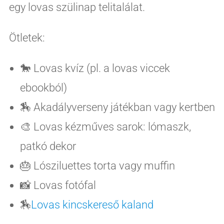
egy lovas szülinap telitalálat.
Ötletek:
🐎 Lovas kvíz (pl. a lovas viccek
ebookból)
🏇 Akadályverseny játékban vagy kertben
🎨 Lovas kézműves sarok: lómaszk,
patkó dekor
🎂 Lósziluettes torta vagy muffin
📸 Lovas fotófal
🏇
Lovas kincskereső kaland