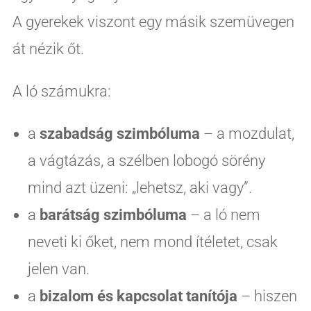
A gyerekek viszont egy másik szemüvegen
át nézik őt.
A ló számukra:
a
szabadság szimbóluma
– a mozdulat,
a vágtázás, a szélben lobogó sörény
mind azt üzeni: „lehetsz, aki vagy”.
a
barátság szimbóluma
– a ló nem
neveti ki őket, nem mond ítéletet, csak
jelen van.
a
bizalom és kapcsolat tanítója
– hiszen