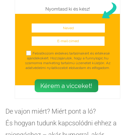
Nyomtasd ki és kész!
Neved
E-mail címed
Select Options
Feliratkozom érdekes tartalmakért és értékesé
ajándékokért. Hozzájárulok, hogy a funnylogic.hu
számomra marketing tartalmú üzenetet küldjön. Az
adatvédelmi nyilatkozatot elolvastam és elfogadom.
Kérem a vicceket!
De vajon miért? Miért pont a ló?
És hogyan tudunk kapcsolódni ehhez a
rajongáshoz – akár humorral, akár