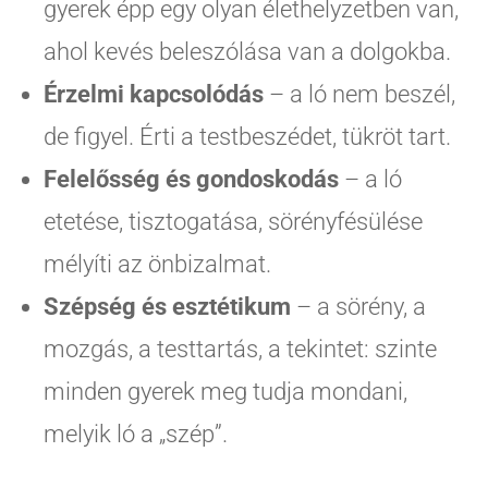
gyerek épp egy olyan élethelyzetben van,
ahol kevés beleszólása van a dolgokba.
Érzelmi kapcsolódás
– a ló nem beszél,
de figyel. Érti a testbeszédet, tükröt tart.
Felelősség és gondoskodás
– a ló
etetése, tisztogatása, sörényfésülése
mélyíti az önbizalmat.
Szépség és esztétikum
– a sörény, a
mozgás, a testtartás, a tekintet: szinte
minden gyerek meg tudja mondani,
melyik ló a „szép”.