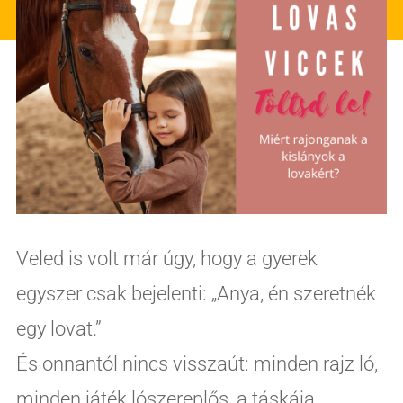
Veled is volt már úgy, hogy a gyerek
egyszer csak bejelenti: „Anya, én szeretnék
egy lovat.”
És onnantól nincs visszaút: minden rajz ló,
minden játék lószereplős, a táskája