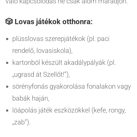
való kapcsolódás ne csak álom maradjon.
🎲 Lovas játékok otthonra:
plüsslovas szerepjátékok (pl. paci
rendelő, lovasiskola),
kartonból készült akadálypályák (pl.
„ugrasd át Szellőt!”),
sörényfonás gyakorolása fonalakon vagy
babák haján,
lóápolás játék eszközökkel (kefe, rongy,
„zab”).