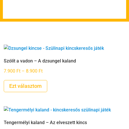
Szólít a vadon – A dzsungel kaland
Ártartomány:
7.900
Ft
–
8.900
Ft
7.900 Ft
-
Ezt választom
8.900 Ft
Tengermélyi kaland – Az elveszett kincs