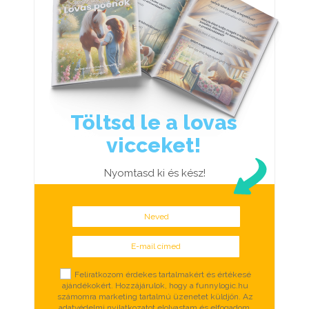
Töltsd le a lovas
vicceket!
Nyomtasd ki és kész!
Neved
E-mail címed
Select Options
Feliratkozom érdekes tartalmakért és értékesé
ajándékokért. Hozzájárulok, hogy a funnylogic.hu
számomra marketing tartalmú üzenetet küldjön. Az
adatvédelmi nyilatkozatot elolvastam és elfogadom.