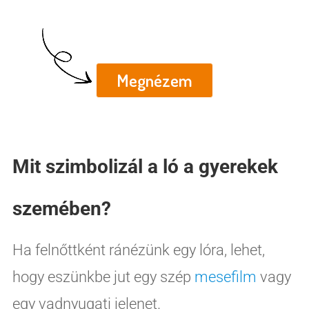
Nyomtatható kincskereső
mesekaland
Megnézem
Mit szimbolizál a ló a gyerekek
szemében?
Ha felnőttként ránézünk egy lóra, lehet,
hogy eszünkbe jut egy szép
mesefilm
vagy
egy vadnyugati jelenet.