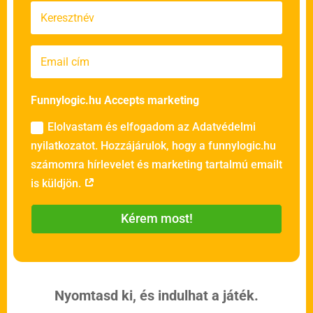
Funnylogic.hu Accepts marketing
Elolvastam és elfogadom az Adatvédelmi
nyilatkozatot. Hozzájárulok, hogy a funnylogic.hu
számomra hírlevelet és marketing tartalmú emailt
is küldjön.
Kérem most!
Nyomtasd ki, és indulhat a játék.