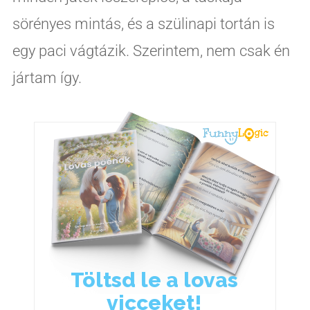
sörényes mintás, és a szülinapi tortán is
egy paci vágtázik. Szerintem, nem csak én
jártam így.
Töltsd le a lovas
vicceket!