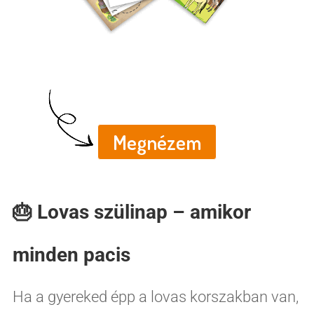
Lovas nyomozás
Nyomtatható kincskereső
mesekaland
Megnézem
🎂 Lovas szülinap – amikor
minden pacis
Ha a gyereked épp a lovas korszakban van,