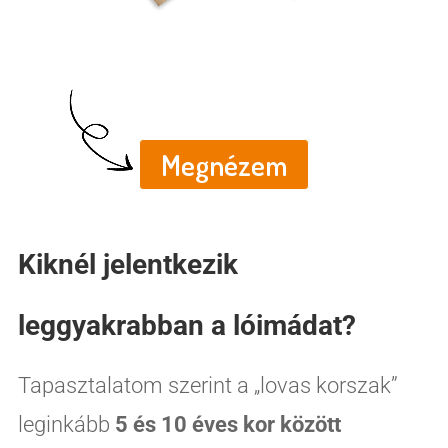
Lovas nyomozás
Nyomtatható kincskereső
mesekaland
Megnézem
Kiknél jelentkezik
leggyakrabban a lóimádat?
Tapasztalatom szerint a „lovas korszak”
leginkább
5 és 10 éves kor között