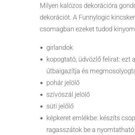
Milyen kalózos dekorációra gondo
dekorációt. A Funnylogic kincske
csomagban ezeket tudod kinyomtat
girlandok
kopogtató, üdvözlő felirat: ezt a
útbaigazítja és megmosolyogta
pohár jelölő
szívószál jelölő
süti jelőlő
képkeret emlékbe: készíts csop
ragasszátok be a nyomtatható 