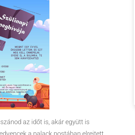
zánod az időt is, akár együtt is
 kedvencek a palack postában elrejtett