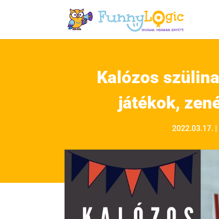
Kalózos szülina
játékok, zen
2022.03.17.
|