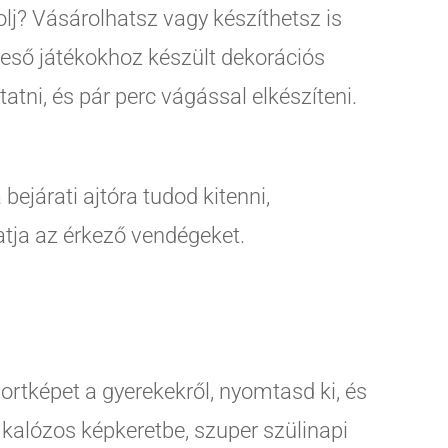
lj? Vásárolhatsz vagy készíthetsz is
reső játékokhoz készült dekorációs
ni, és pár perc vágással elkészíteni.
 bejárati ajtóra tudod kitenni,
tja az érkező vendégeket.
ortképet a gyerekekről, nyomtasd ki, és
kalózos képkeretbe, szuper szülinapi