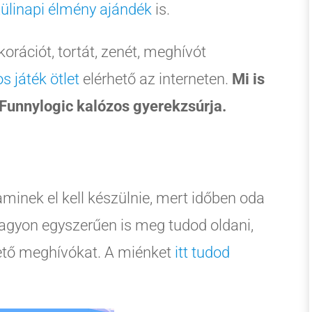
ülinapi élmény ajándék
is.
rációt, tortát, zenét, meghívót
s játék ötlet
elérhető az interneten.
Mi is
a Funnylogic kalózos gyerekzsúrja.
minek el kell készülnie, mert időben oda
nagyon egyszerűen is meg tudod oldani,
hető meghívókat. A miénket
itt tudod