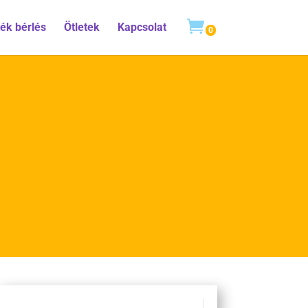
ték bérlés
Ötletek
Kapcsolat
0