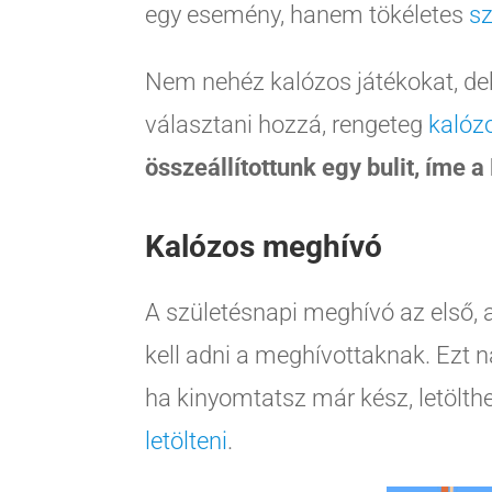
egy esemény, hanem tökéletes
sz
Nem nehéz kalózos játékokat, deko
választani hozzá, rengeteg
kalózo
összeállítottunk egy bulit, íme 
Kalózos meghívó
A születésnapi meghívó az első, a
kell adni a meghívottaknak. Ezt 
ha kinyomtatsz már kész, letölt
letölteni
.