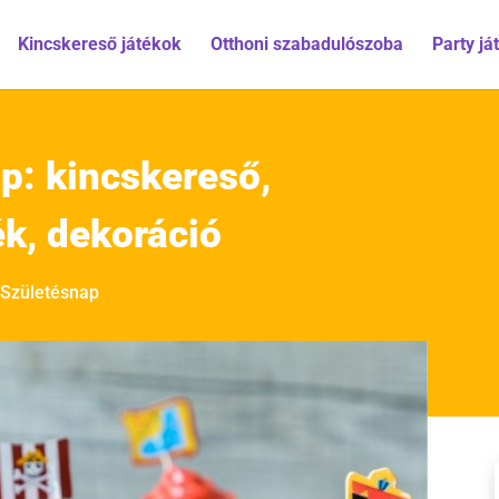
Kincskereső játékok
Otthoni szabadulószoba
Party já
p: kincskereső,
ék, dekoráció
Születésnap