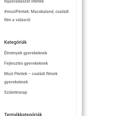
tojásvadászat ötletek
#moziPéntek: Macskaland, családi
film a válásról
Kategóriák
Élmények gyerekeknek
Fejlesztés gyerekeknek
Mozi Péntek – családi filmek
gyerekeknek
Születésnap
Termékkategóriák