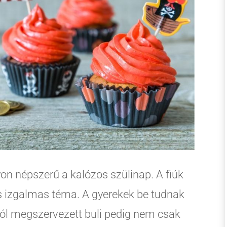
on népszerű a kalózos szülinap. A fiúk
is izgalmas téma. A gyerekek be tudnak
y jól megszervezett buli pedig nem csak