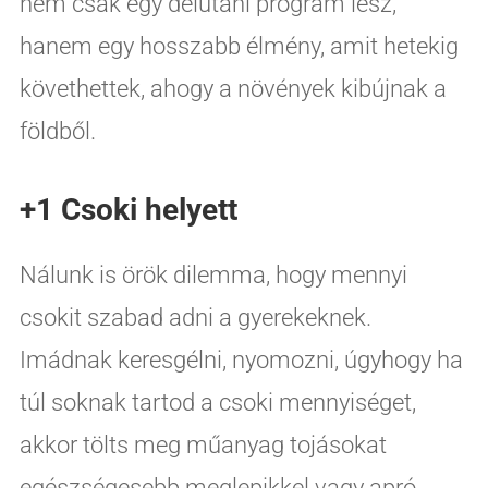
nem csak egy délutáni program lesz,
hanem egy hosszabb élmény, amit hetekig
követhettek, ahogy a növények kibújnak a
földből.
+1 Csoki helyett
Nálunk is örök dilemma, hogy mennyi
csokit szabad adni a gyerekeknek.
Imádnak keresgélni, nyomozni, úgyhogy ha
túl soknak tartod a csoki mennyiséget,
akkor tölts meg műanyag tojásokat
egészségesebb meglepikkel vagy apró