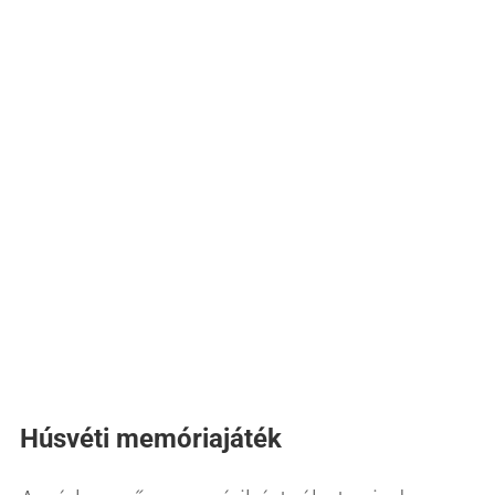
Húsvéti memóriajáték