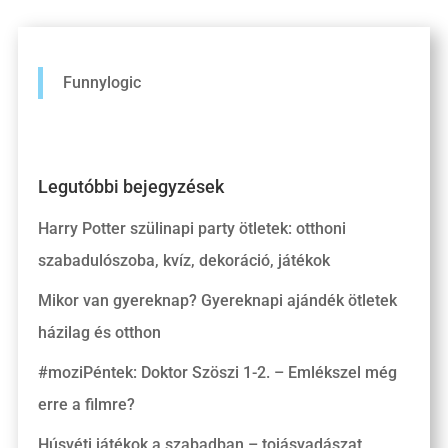
Funnylogic
Legutóbbi bejegyzések
Harry Potter szülinapi party ötletek: otthoni
szabadulószoba, kvíz, dekoráció, játékok
Mikor van gyereknap? Gyereknapi ajándék ötletek
házilag és otthon
#moziPéntek: Doktor Szöszi 1-2. – Emlékszel még
erre a filmre?
Húsvéti játékok a szabadban – tojásvadászat