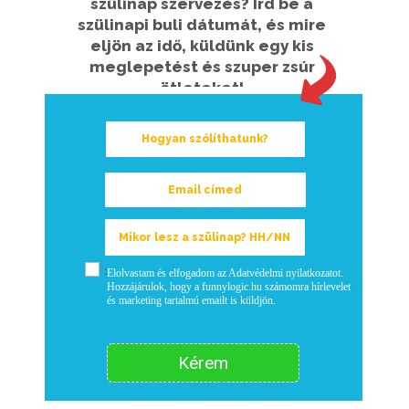
szülinap szervezés? Írd be a
szülinapi buli dátumát, és mire
eljön az idő, küldünk egy kis
meglepetést és szuper zsúr
ötleteket!
:
Elolvastam és elfogadom az Adatvédelmi nyilatkozatot.
Hozzájárulok, hogy a funnylogic.hu számomra hírlevelet
és marketing tartalmú emailt is küldjön.
Kérem