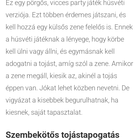
Ez egy pörgős, vicces party játék húsvéti
verziója. Ezt többen érdemes játszani, és
kell hozzá egy külsős zene felelős is. Ennek
a húsvéti játéknak a lényege, hogy körbe
kell ülni vagy állni, és egymásnak kell
adogatni a tojást, amíg szól a zene. Amikor
a zene megáll, kiesik az, akinél a tojás
éppen van. Jókat lehet közben nevetni. De
vigyázat a kisebbek begurulhatnak, ha
kiesnek, saját tapasztalat.
Szembekötős tojástapogatás