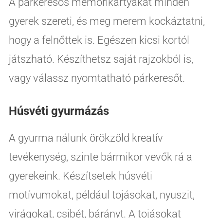
A párkeresős memórikártyákat minden
gyerek szereti, és meg merem kockáztatni,
hogy a felnőttek is. Egészen kicsi kortól
játszható. Készíthetsz saját rajzokból is,
vagy válassz nyomtatható párkeresőt.
Húsvéti gyurmázás
A gyurma nálunk örökzöld kreatív
tevékenység, szinte bármikor vevők rá a
gyerekeink. Készítsetek húsvéti
motívumokat, például tojásokat, nyuszit,
virágokat, csibét, bárányt. A tojásokat