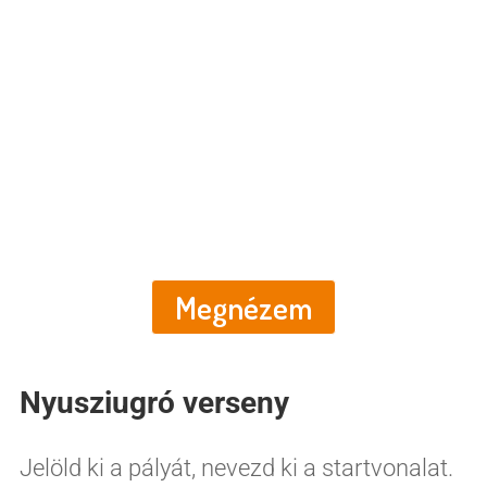
Húsvéti nyomozás
Nyomtatható kincskereső
mesekaland
Megnézem
Nyusziugró verseny
Jelöld ki a pályát, nevezd ki a startvonalat.