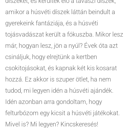
díszeket, és kerültek elő a tavaszi díszek,
amikor a húsvéti díszek láttán beindult a
gyerekeink fantáziája, és a húsvéti
tojásvadászat került a fókuszba. Mikor lesz
már, hogyan lesz, jön a nyúl? Évek óta azt
csináljuk, hogy elrejtünk a kertben
csokitojásokat, és kapnak két kis kosarat
hozzá. Ez akkor is szuper ötlet, ha nem
tudod, mi legyen idén a húsvéti ajándék.
Idén azonban arra gondoltam, hogy
felturbózom egy kicsit a húsvéti játékokat.
Mivel is? Mi legyen? Kincskeresés!