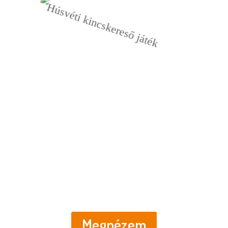
Húsvéti nyomozás
Nyomtatható kincskereső
mesekaland
Megnézem