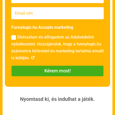
Funnylogic.hu Accepts marketing
Elolvastam és elfogadom az Adatvédelmi
nyilatkozatot. Hozzájárulok, hogy a funnylogic.hu
számomra hírlevelet és marketing tartalmú emailt
is küldjön.
Kérem most!
Nyomtasd ki, és indulhat a játék.