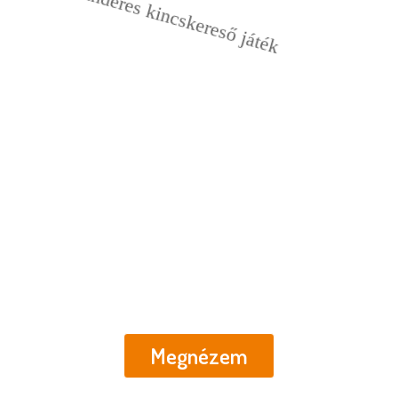
Tündér küldetés
Nyomtatható kincskereső
mesekaland
Megnézem