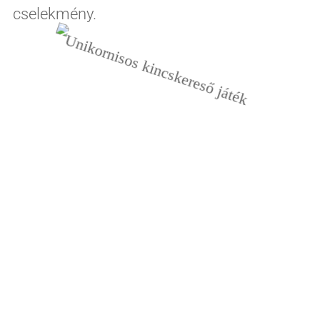
cselekmény.
Unikornisos
Nyomtatható kincskereső
mesekaland