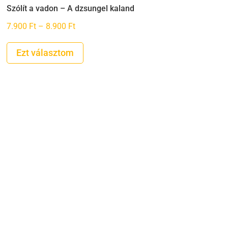
Szólít a vadon – A dzsungel kaland
Ártartomány:
7.900
Ft
–
8.900
Ft
7.900 Ft
-
Ezt választom
8.900 Ft