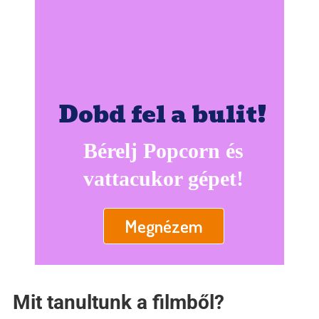
Dobd fel a bulit!
Bérelj Popcorn és
vattacukor gépet!
Megnézem
Mit tanultunk a filmből?