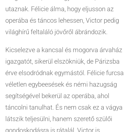
utaznak. Félicie álma, hogy eljusson az
operába és táncos lehessen, Victor pedig
világhírű feltaláló jövőről ábrándozik.
Kicselezve a kancsal és mogorva árvaház
igazgatót, sikerül elszökniük, de Párizsba
érve elsodródnak egymástól. Félicie furcsa
véletlen egybeesések és némi hazugság
segítségével bekerül az operába, ahol
táncolni tanulhat. És nem csak ez a vágya
látszik teljesülni, hanem szerető szülői
gondoskodásra is rátalál. Victor is