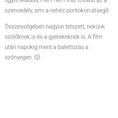
úgyis feladod, mert nem visz tovább az a
szenvedély, ami a nehéz pontokon átsegít.
Összességében nagyon tetszett, nekünk
szölőknek is és a gyerekeknek is. A film
után napokig ment a balettozás a
szőnyegen. 🙂