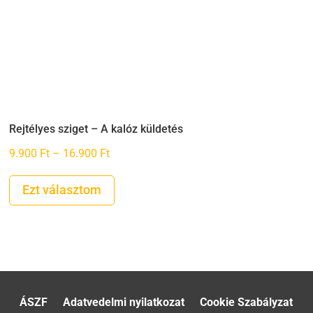
Rejtélyes sziget – A kalóz küldetés
Ártartomány:
9.900
Ft
–
16.900
Ft
9.900 Ft
-
Ezt választom
16.900 Ft
ÁSZF
Adatvedelmi nyilatkozat
Cookie Szabályzat