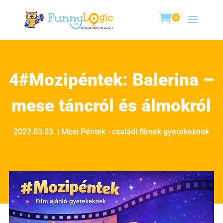
0
4#Mozipéntek: Balerina –
mese táncról és álmokról
2022.03.03.
|
Mozi Péntek - családi filmek gyerekeknek