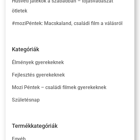
Húsvéti játékok a szabadban – tojásvadászat
ötletek
#moziPéntek: Macskaland, családi film a válásról
Kategóriák
Élmények gyerekeknek
Fejlesztés gyerekeknek
Mozi Péntek – családi filmek gyerekeknek
Születésnap
Termékkategóriák
Egyéb