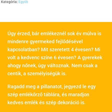
Kategória:
Egyéb
Úgy érzed, bár emlékeznél sok év múlva is
mindenre gyermeked fejlődésével
kapcsolatban? Mit szeretett 4 évesen? Mi
volt a kedvenc színe 6 évesen? A gyerekek
ahogy nőnek, úgy változnak. Nem csak a
centik, a személyiségük is.
Ragadd meg a pillanatot, jegyezd le egy
szép emlékőrző táblára, és maradjon
kedves emlék és szép dekoráció is.