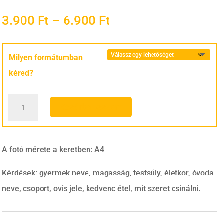
Ártartomány:
3.900
Ft
–
6.900
Ft
3.900 Ft
-
Milyen formátumban
6.900 Ft
kéred?
Emlékőrző
Kosárba teszem
tábla
-
Oviba
A fotó mérete a keretben: A4
mentem
Kérdések: gyermek neve, magasság, testsúly, életkor, óvoda
mennyiség
neve, csoport, ovis jele, kedvenc étel, mit szeret csinálni.