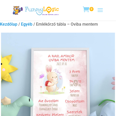
0
Kezdőlap
/
Egyéb
/ Emlékőrző tábla – Oviba mentem