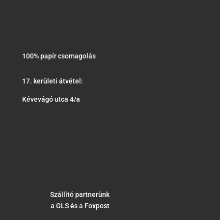
100% papír csomagolás
17. kerületi átvétel:
Kévevágó utca 4/a
Szállító partnerünk
a GLS és a Foxpost