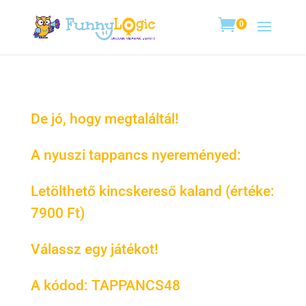
0
De jó, hogy megtaláltál!
A nyuszi tappancs nyereményed:
Letölthető kincskereső kaland (értéke:
7900 Ft)
Válassz egy játékot!
A kódod: TAPPANCS48