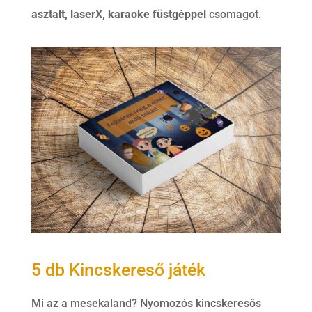
asztalt, laserX, karaoke füstgéppel
csomagot.
5 db Kincskereső játék
Mi az a mesekaland? Nyomozós kincskeresős