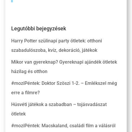
Legutóbbi bejegyzések
Harry Potter szülinapi party ötletek: otthoni
szabadulószoba, kvíz, dekoráció, játékok
Mikor van gyereknap? Gyereknapi ajándék ötletek
házilag és otthon
#moziPéntek: Doktor Szöszi 1-2. – Emlékszel még
erre a filmre?
Húsvéti játékok a szabadban – tojásvadászat
ötletek
#moziPéntek: Macskaland, családi film a válásról