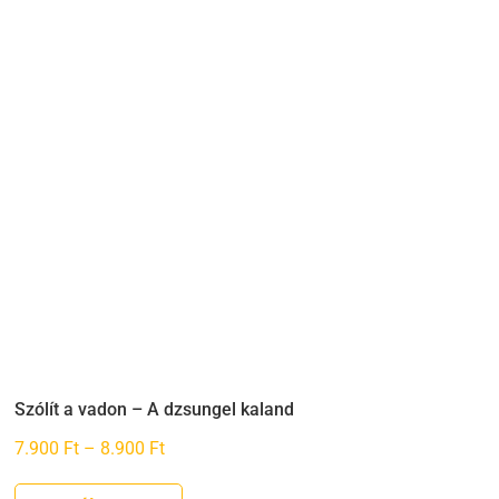
Szólít a vadon – A dzsungel kaland
Ártartomány:
7.900
Ft
–
8.900
Ft
7.900 Ft