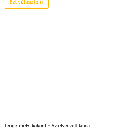
-
Ezt választom
8.900 Ft
Tengermélyi kaland – Az elveszett kincs