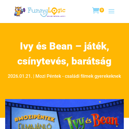
0
Ivy és Bean – játék,
csínytevés, barátság
2026.01.21.
|
Mozi Péntek - családi filmek gyerekeknek