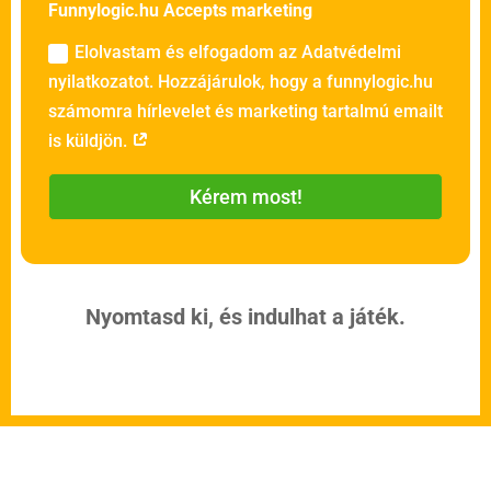
Funnylogic.hu Accepts marketing
Elolvastam és elfogadom az Adatvédelmi
nyilatkozatot. Hozzájárulok, hogy a funnylogic.hu
számomra hírlevelet és marketing tartalmú emailt
is küldjön.
Kérem most!
Nyomtasd ki, és indulhat a játék.