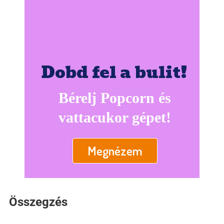
Dobd fel a bulit!
Bérelj Popcorn és
vattacukor gépet!
Megnézem
Összegzés