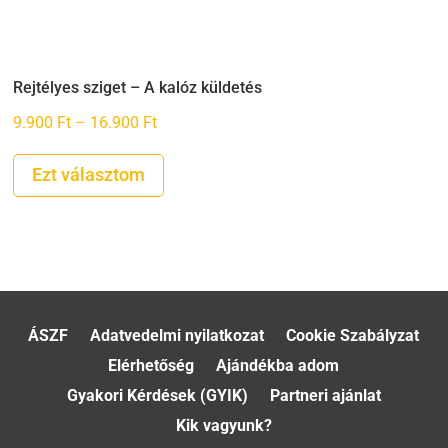
Rejtélyes sziget – A kalóz küldetés
Ártartomány:
9.900
Ft
–
16.900
Ft
9.900 Ft
-
Ezt választom
16.900 Ft
ÁSZF
Adatvedelmi nyilatkozat
Cookie Szabályzat
Elérhetőség
Ajándékba adom
Gyakori Kérdések (GYIK)
Partneri ajánlat
Kik vagyunk?